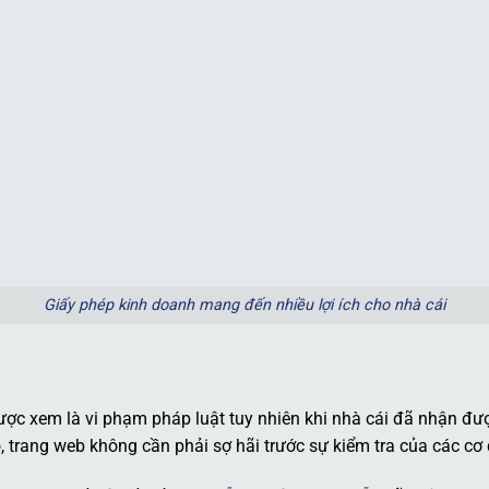
Giấy phép kinh doanh mang đến nhiều lợi ích cho nhà cái
ược xem là vi phạm pháp luật tuy nhiên khi nhà cái đã nhận đư
 trang web không cần phải sợ hãi trước sự kiểm tra của các cơ