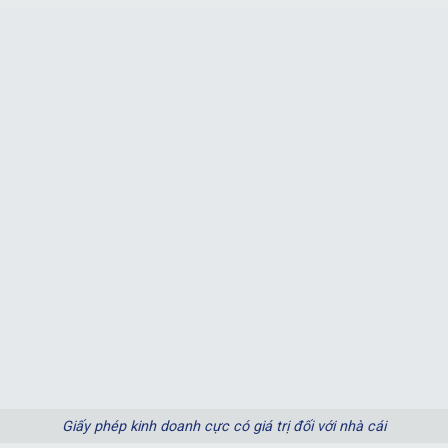
Giấy phép kinh doanh cực có giá trị đối với nhà cái