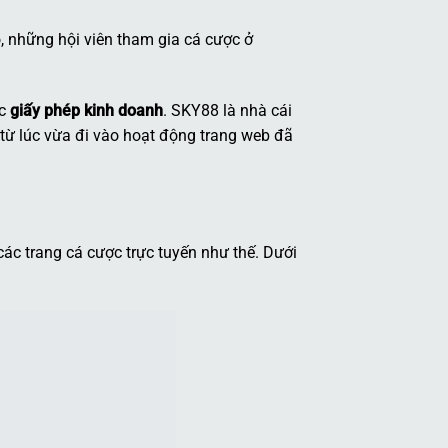
, những hội viên tham gia cá cược ở
ợc
giấy phép kinh doanh
. SKY88 là nhà cái
từ lúc vừa đi vào hoạt động trang web đã
các trang cá cược trực tuyến như thế. Dưới