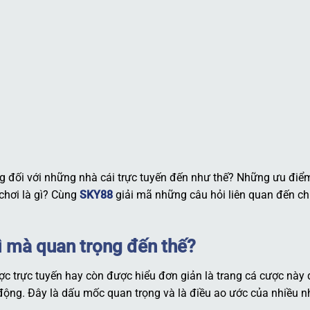
ọng đối với những nhà cái trực tuyến đến như thế? Những ưu đi
hơi là gì? Cùng
SKY88
giải mã những câu hỏi liên quan đến chủ
ì mà quan trọng đến thế?
ược trực tuyến hay còn được hiểu đơn giản là trang cá cược nà
ộng. Đây là dấu mốc quan trọng và là điều ao ước của nhiều nhà