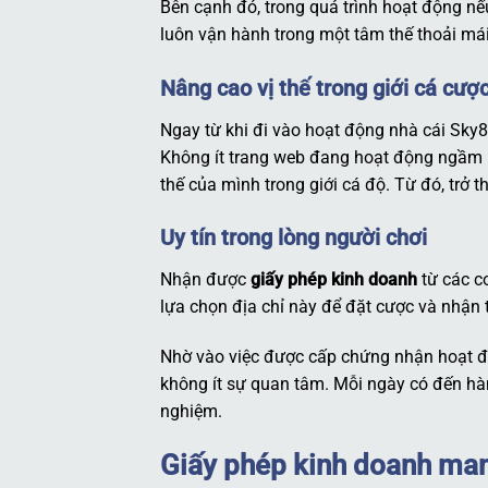
Bên cạnh đó, trong quá trình hoạt động nế
luôn vận hành trong một tâm thế thoải mái 
Nâng cao vị thế trong giới cá cượ
Ngay từ khi đi vào hoạt động nhà cái Sky
Không ít trang web đang hoạt động ngầm 
thế của mình trong giới cá độ. Từ đó, trở
Uy tín trong lòng người chơi
Nhận được
giấy phép kinh doanh
từ các c
lựa chọn địa chỉ này để đặt cược và nhận
Nhờ vào việc được cấp chứng nhận hoạt độ
không ít sự quan tâm. Mỗi ngày có đến hàn
nghiệm.
Giấy phép kinh doanh mang