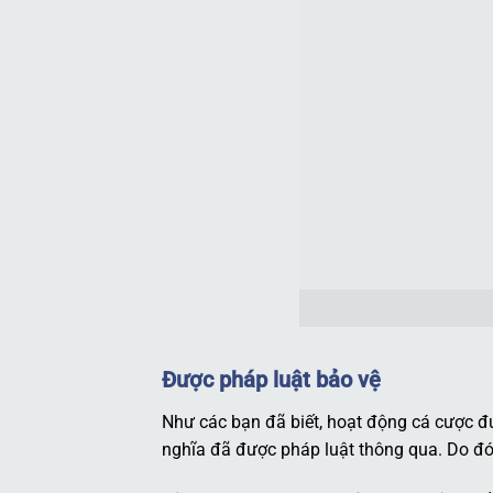
Được pháp luật bảo vệ
Như các bạn đã biết, hoạt động cá cược đ
nghĩa đã được pháp luật thông qua. Do đó,