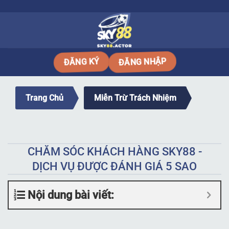
Bỏ
qua
nội
dung
ĐĂNG NHẬP
ĐĂNG KÝ
Trang Chủ
Miễn Trừ Trách Nhiệm
CHĂM SÓC KHÁCH HÀNG SKY88 -
DỊCH VỤ ĐƯỢC ĐÁNH GIÁ 5 SAO
Nội dung bài viết: